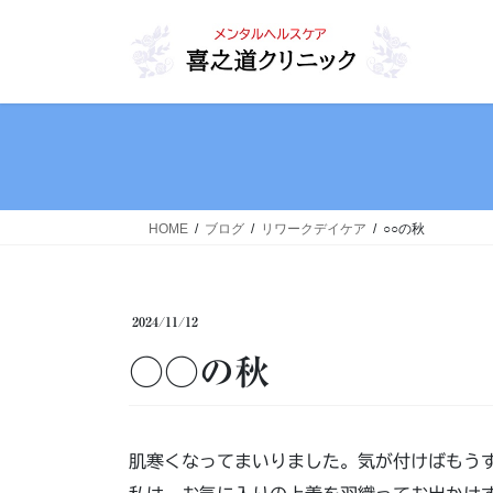
コ
ナ
ン
ビ
テ
ゲ
ン
ー
ツ
シ
へ
ョ
ス
ン
キ
に
ッ
移
HOME
ブログ
リワークデイケア
○○の秋
プ
動
2024/11/12
○○の秋
肌寒くなってまいりました。気が付けばもう