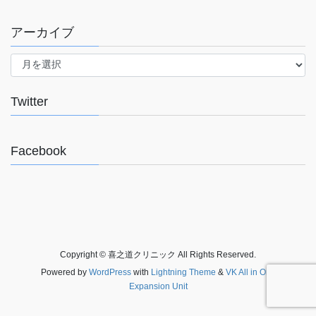
アーカイブ
ア
ー
カ
イ
Twitter
ブ
Facebook
Copyright © 喜之道クリニック All Rights Reserved.
Powered by
WordPress
with
Lightning Theme
&
VK All in One
Expansion Unit