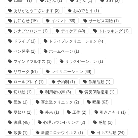
10周年
(1)
Aさん
(1)
Bさん
(1)
SST
(2)
ありがとうございます
(3)
おめでとう
(1)
お知らせ
(15)
イベント
(66)
サービス開始
(1)
シナプソロジー
(1)
デイケア
(49)
トレッキング
(1)
ドライブ
(1)
ドライブレクリエーション
(4)
ペン習字
(1)
ホームページ
(1)
マインドフルネス
(1)
リラクゼーション
(1)
リワーク
(51)
レクリエーション
(49)
ロールプレイ
(1)
予約制
(1)
作業活動
(1)
切り絵
(1)
利用者の声
(3)
労災保険指定
(1)
受診
(1)
喜之道クリニック
(2)
喝采
(63)
夏祭り
(1)
外来
(1)
工作
(2)
引きこもり
(1)
復職
(49)
心理カウンセリング
(2)
感想
(3)
散歩
(1)
新型コロナウイルス
(1)
日々の活動
(24)