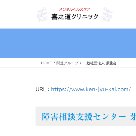
コ
ナ
ン
ビ
テ
ゲ
ン
ー
ツ
シ
へ
ョ
ス
ン
キ
に
ッ
移
HOME
関連グループ
一般社団法人 謙受会
プ
動
URL：
https://www.ken-jyu-kai.com/
障害相談支援センター 