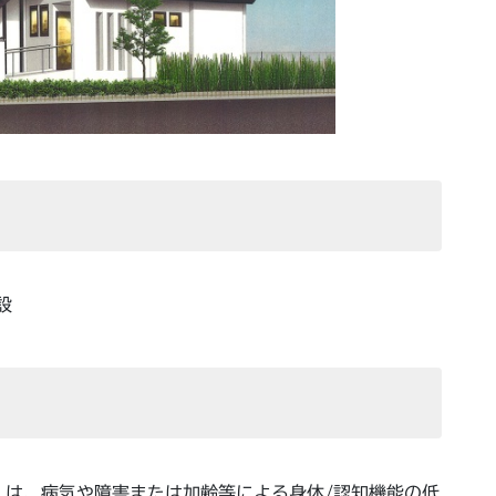
設
）は、病気や障害または加齢等による身体/認知機能の低