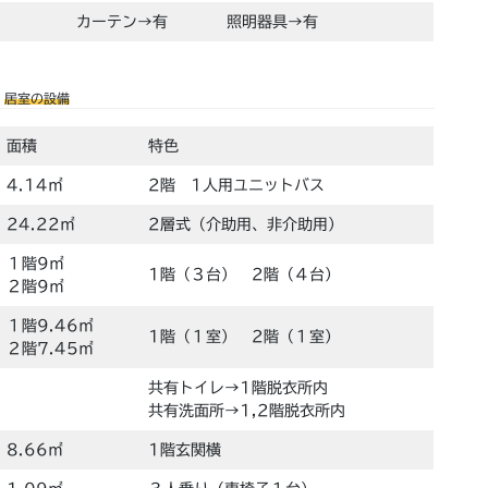
カーテン→有
照明器具→有
居室の設備
面積
特色
4.14㎡
2階 1人用ユニットバス
24.22㎡
2層式（介助用、非介助用）
１階9㎡
1階（３台） 2階（４台）
２階9㎡
１階9.46㎡
1階（１室） 2階（１室）
２階7.45㎡
共有トイレ→1階脱衣所内
共有洗面所→1,2階脱衣所内
8.66㎡
1階玄関横