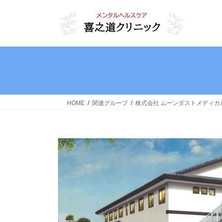
コ
ナ
ン
ビ
テ
ゲ
ン
ー
ツ
シ
へ
ョ
ス
ン
キ
に
ッ
移
HOME
関連グループ
株式会社 ムーンダストメディカ
プ
動