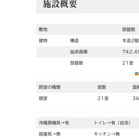
施設概要
敷地
部屋数
建物
構造
木造2
延床面積
742.4
部屋数
21室
寄
居室の種類
室数
面
個室
21室
36
冷暖房機具→有
トイレ→有（自洗）
就寝具→無
キッチン→無