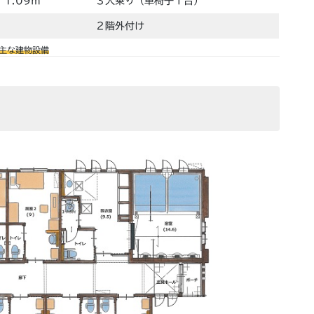
1.09㎡
３人乗り（車椅子１台）
２階外付け
主な建物設備