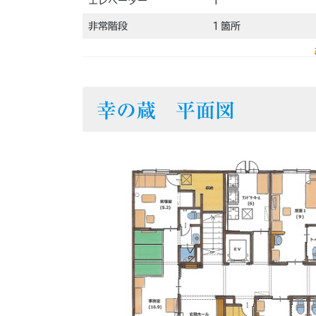
エレベーター
１
非常階段
１箇所
幸の蔵 平面図