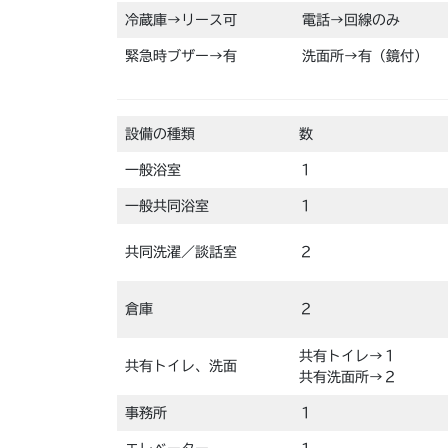
冷蔵庫→リース可
電話→回線のみ
緊急時ブザー→有
洗面所→有（鏡付）
設備の種類
数
一般浴室
１
一般共同浴室
１
共同洗濯／談話室
２
倉庫
２
共有トイレ→１
共有トイレ、洗面
共有洗面所→２
事務所
１