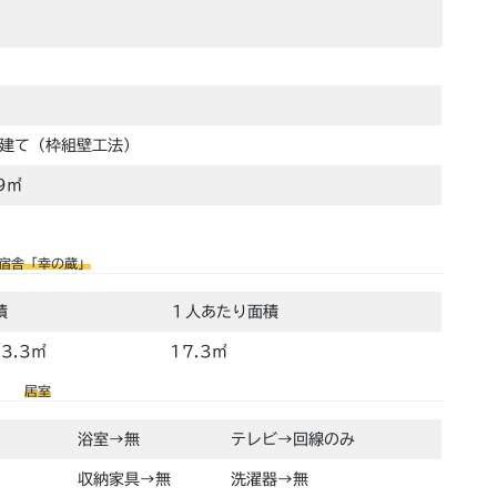
階建て（枠組壁工法）
9㎡
宿舎「幸の蔵」
積
１人あたり面積
3.3㎡
17.3㎡
居室
浴室→無
テレビ→回線のみ
収納家具→無
洗濯器→無