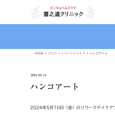
コ
ナ
ン
ビ
テ
ゲ
ン
ー
ツ
シ
へ
ョ
ス
ン
キ
に
ッ
移
HOME
ブログ
リワークデイケア
ハンコアート
プ
動
2024/05/14
ハンコアート
2024年5月10日（金）のリワークデイケ