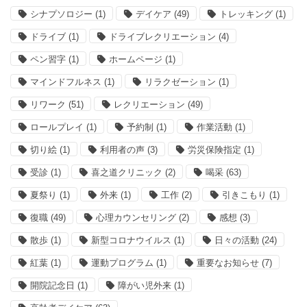
シナプソロジー
(1)
デイケア
(49)
トレッキング
(1)
ドライブ
(1)
ドライブレクリエーション
(4)
ペン習字
(1)
ホームページ
(1)
マインドフルネス
(1)
リラクゼーション
(1)
リワーク
(51)
レクリエーション
(49)
ロールプレイ
(1)
予約制
(1)
作業活動
(1)
切り絵
(1)
利用者の声
(3)
労災保険指定
(1)
受診
(1)
喜之道クリニック
(2)
喝采
(63)
夏祭り
(1)
外来
(1)
工作
(2)
引きこもり
(1)
復職
(49)
心理カウンセリング
(2)
感想
(3)
散歩
(1)
新型コロナウイルス
(1)
日々の活動
(24)
紅葉
(1)
運動プログラム
(1)
重要なお知らせ
(7)
開院記念日
(1)
障がい児外来
(1)