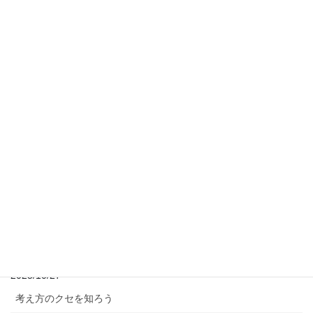
2026/01/06
新年のご挨拶
2026/01/05
グラスソルトアート
2025/12/05
公園をジム代わりに
2025/12/04
ダイヤモンドアートでコースター作り
2025/12/03
年末年始の診療について
2025/12/02
マインドフルネス～流れに漂う葉っぱのエクササイズ～
2025/10/27
考え方のクセを知ろう