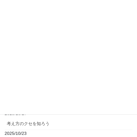
新年のご挨拶
2026/01/05
グラスソルトアート
2025/12/05
公園をジム代わりに
2025/12/04
ダイヤモンドアートでコースター作り
2025/12/03
年末年始の診療について
2025/12/02
マインドフルネス～流れに漂う葉っぱのエクササイズ～
2025/10/27
考え方のクセを知ろう
2025/10/23