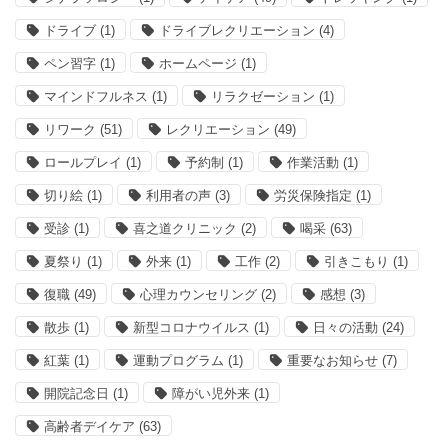
ドライブ
(1)
ドライブレクリエーション
(4)
ペン習字
(1)
ホームページ
(1)
マインドフルネス
(1)
リラクゼーション
(1)
リワーク
(51)
レクリエーション
(49)
ロールプレイ
(1)
予約制
(1)
作業活動
(1)
切り絵
(1)
利用者の声
(3)
労災保険指定
(1)
受診
(1)
喜之道クリニック
(2)
喝采
(63)
夏祭り
(1)
外来
(1)
工作
(2)
引きこもり
(1)
復職
(49)
心理カウンセリング
(2)
感想
(3)
散歩
(1)
新型コロナウイルス
(1)
日々の活動
(24)
紅葉
(1)
運動プログラム
(1)
重要なお知らせ
(7)
開院記念日
(1)
障がい児外来
(1)
高齢者デイケア
(63)